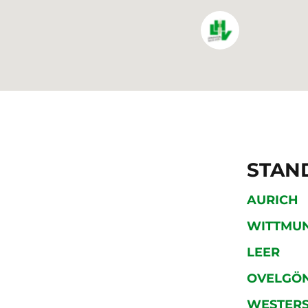
STAN
AURICH
WITTMU
LEER
OVELGÖ
WESTER